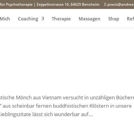
 für Psychotherapie | Zeppelinstrasse 16, 64625 Bensheim
praxis@andrea
 Mich
Coaching
Therapie
Massagen
Shop
Re
stische Mönch aus Vietnam versucht in unzähligen Bücher
 aus scheinbar fernen buddhistischen Klöstern in unsere
eblingszitate lässt sich wunderbar auf...