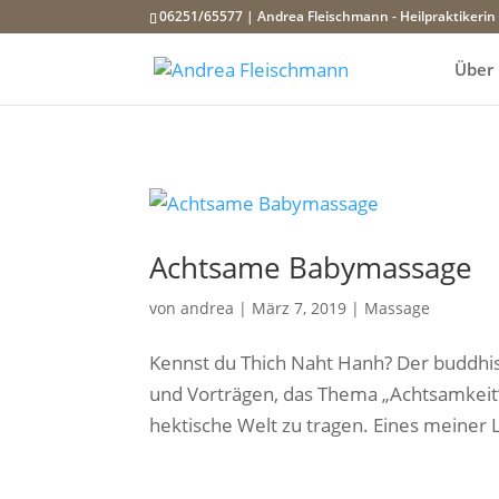
06251/65577 | Andrea Fleischmann - Heilpraktikerin
Über
Achtsame Babymassage
von
andrea
|
März 7, 2019
|
Massage
Kennst du Thich Naht Hanh? Der buddhi
und Vorträgen, das Thema „Achtsamkeit“
hektische Welt zu tragen. Eines meiner Li